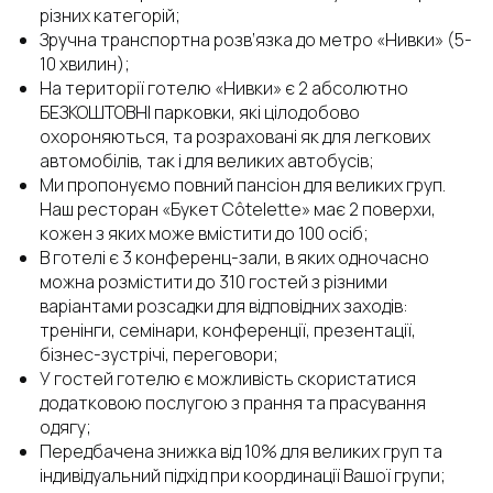
різних категорій;
Зручна транспортна розв’язка до метро «Нивки» (5-
10 хвилин);
На території готелю «Нивки» є 2 абсолютно
БЕЗКОШТОВНІ парковки, які цілодобово
охороняються, та розраховані як для легкових
автомобілів, так і для великих автобусів;
Ми пропонуємо повний пансіон для великих груп.
Наш ресторан «Букет Côtelette» має 2 поверхи,
кожен з яких може вмістити до 100 осіб;
В готелі є 3 конференц-зали, в яких одночасно
можна розмістити до 310 гостей з різними
варіантами розсадки для відповідних заходів:
тренінги, семінари, конференції, презентації,
бізнес-зустрічі, переговори;
У гостей готелю є можливість скористатися
додатковою послугою з прання та прасування
одягу;
Передбачена знижка від 10% для великих груп та
індивідуальний підхід при координації Вашої групи;