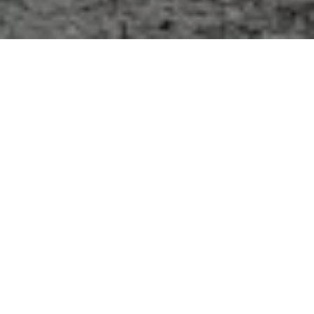
尼夫基酒店是举办任何活动的
理想场所
300平方米
最多可容纳 310 位客人
会议室提供各种座位选择，适用于各种活动：培训、研讨
会、会议、演示、商务会议、谈判。
会议室符合举办任何活动的现代要求，并配备了必要的设
备：高速 Wi-Fi、投影仪、白板、翻页图表、电视和带麦克
风的音频系统。
我们还会为您安排茶歇、自助餐、午餐或节日晚宴。